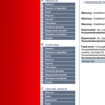
PRODAJA
WEBNEKRETN
Stanovi
Stanovi u izgradnji
Kuće
Warning
: Undefined
Placevi
Warning
: Undefined
Garaže
Vikendice
Warning
: Undefined
Poslovni prostor
Deprecated
: mb_con
Magacinski prostor
/home/webnekretni
Obradivo zemljište
Ostalo
Deprecated
: str_re
/home/webnekretni
KUPOVINA
Fatal error
: Uncaugh
Stanovi
/home/webnekretnine
Stanovi u izgradnji
number_format() #1 
/home/webnekretnine.
Kuće
/home/webnekretni
Placevi
Kategorija
Garaže
Vikendice
Poslovni prostor
Magacinski prostor
Obradivo zemljište
Ostalo
IZNAJMLJIVANJE
Stanovi
Sobe
Apartmani
Kuće