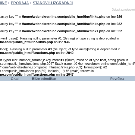
INE
PRODAJA
STANOVI U IZGRADNJI
Oglasi za nekretnin
 array key "" in
/home/webnekretnine.com/public_html/inc/links.php
on line
926
 array key "" in
/home/webnekretnine.com/public_html/inc/links.php
on line
932
 array key "" in
/home/webnekretnine.com/public_html/inc/links.php
on line
932
vert_case(): Passing null to parameter #1 ($string) of type string is deprecated in
ne.com/public_html/inc/links.php
on line
936
place(): Passing null to parameter #3 ($subject) of type array|string is deprecated in
ne.com/public_html/functions.php
on line
2042
t TypeError: number_format(): Argument #1 ($num) must be of type float, string given in
.com/public_html/functions.php:2047 Stack trace: #0 /home/webnekretnine.com/public_html/
/home/webnekretnine.com/public_html/inc/links.php(963): formatpovr() #2
com/public_html/index.php(59): include('...') #3 {main} thrown in
ne.com/public_html/functions.php
on line
2047
Grad
Bliže odredište
Površina