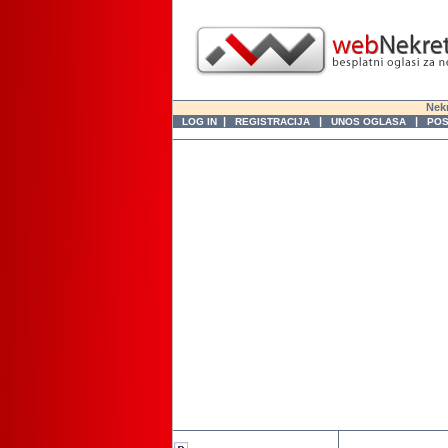
Nekr
|
|
|
LOG IN
REGISTRACIJA
UNOS OGLASA
POS