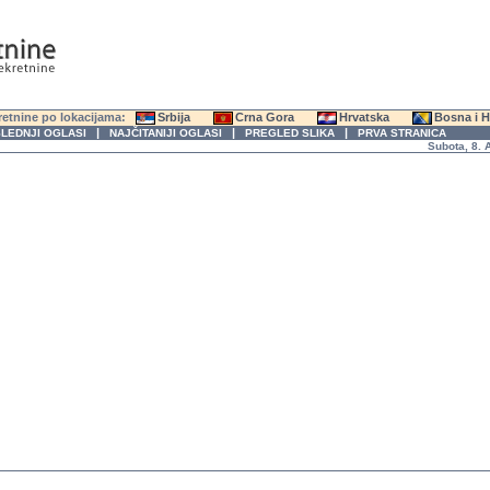
etnine po lokacijama:
Srbija
Crna Gora
Hrvatska
Bosna i 
|
|
|
LEDNJI OGLASI
NAJČITANIJI OGLASI
PREGLED SLIKA
PRVA STRANICA
Subota, 8. Avg