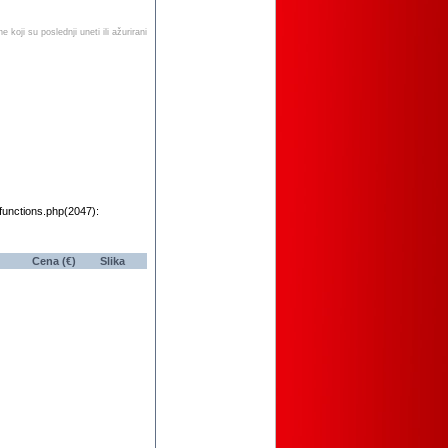
e koji su poslednji uneti ili ažurirani
functions.php(2047):
Cena (€)
Slika