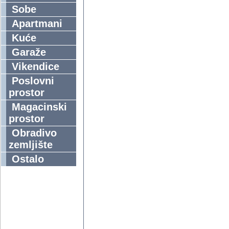
Sobe
Apartmani
Kuće
Garaže
Vikendice
Poslovni
prostor
Magacinski
prostor
Obradivo
zemljište
Ostalo