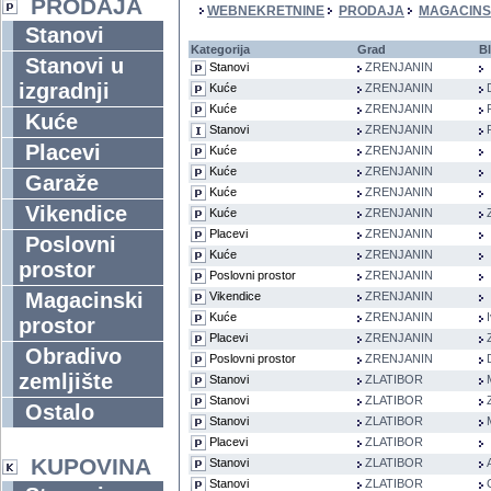
PRODAJA
WEBNEKRETNINE
PRODAJA
MAGACINS
Stanovi
Kategorija
Grad
Bl
Stanovi u
Stanovi
ZRENJANIN
izgradnji
Kuće
ZRENJANIN
Kuće
ZRENJANIN
Kuće
Stanovi
ZRENJANIN
Placevi
Kuće
ZRENJANIN
Kuće
ZRENJANIN
Garaže
Kuće
ZRENJANIN
Vikendice
Kuće
ZRENJANIN
Placevi
ZRENJANIN
Poslovni
Kuće
ZRENJANIN
prostor
Poslovni prostor
ZRENJANIN
Magacinski
Vikendice
ZRENJANIN
Kuće
ZRENJANIN
prostor
Placevi
ZRENJANIN
Obradivo
Poslovni prostor
ZRENJANIN
zemljište
Stanovi
ZLATIBOR
Stanovi
ZLATIBOR
Ostalo
Stanovi
ZLATIBOR
Placevi
ZLATIBOR
KUPOVINA
Stanovi
ZLATIBOR
Stanovi
ZLATIBOR