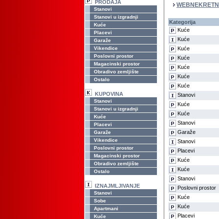
PRODAJA
WEBNEKRETN
Stanovi
Stanovi u izgradnji
Kategorija
Kuće
Kuće
Placevi
Kuće
Garaže
Vikendice
Kuće
Poslovni prostor
Kuće
Magacinski prostor
Kuće
Obradivo zemljište
Kuće
Ostalo
Kuće
KUPOVINA
Stanovi
Stanovi
Kuće
Stanovi u izgradnji
Kuće
Kuće
Stanovi
Placevi
Garaže
Garaže
Vikendice
Stanovi
Poslovni prostor
Placevi
Magacinski prostor
Kuće
Obradivo zemljište
Kuće
Ostalo
Stanovi
IZNAJMLJIVANJE
Poslovni prostor
Stanovi
Kuće
Sobe
Kuće
Apartmani
Placevi
Kuće