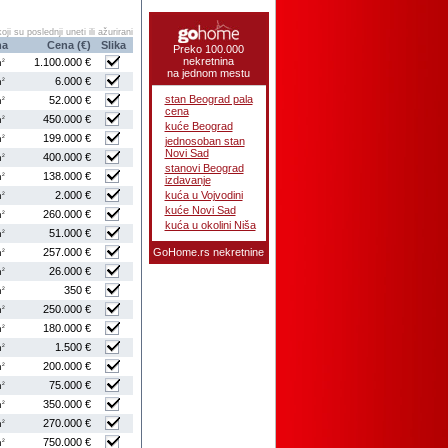
ji su poslednji uneti ili ažurirani
na
Cena (€)
Slika
Preko 100.000
nekretnina
1.100.000 €
2
m
na jednom mestu
6.000 €
2
m
stan Beograd pala
52.000 €
2
m
cena
450.000 €
2
m
kuće Beograd
199.000 €
2
m
jednosoban stan
Novi Sad
400.000 €
2
m
stanovi Beograd
138.000 €
2
m
izdavanje
2.000 €
kuća u Vojvodini
2
m
kuće Novi Sad
260.000 €
2
m
kuća u okolini Niša
51.000 €
2
m
257.000 €
GoHome.rs
nekretnine
2
m
26.000 €
2
m
350 €
2
m
250.000 €
2
m
180.000 €
2
m
1.500 €
2
m
200.000 €
2
m
75.000 €
2
m
350.000 €
2
m
270.000 €
2
m
750.000 €
2
m