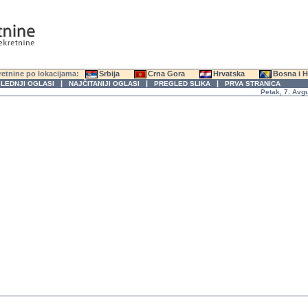
etnine po lokacijama:
Srbija
Crna Gora
Hrvatska
Bosna i 
|
|
|
LEDNJI OGLASI
NAJČITANIJI OGLASI
PREGLED SLIKA
PRVA STRANICA
Petak, 7. Avgust 