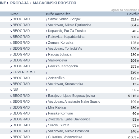
INE
PRODAJA
MAGACINSKI PROSTOR
Oglasi za nekretnine ko
Grad
Bliže odredište
Površi
BEOGRAD
Savski Venac, Senjak
211
BEOGRAD
Vozdovac, Nikole Djurkovica
604
BEOGRAD
Kopaonik, Put Za Tresku
40
BEOGRAD
Rakovica, Kapablankina
300
BEOGRAD
Zemun, Koruska
125
BEOGRAD
Vozdovac, Torlacki Vis
320
BEOGRAD
Radoja Joksića
180
BEOGRAD
Vlajkovićeva
106
BEOGRAD
Grocka, Karagacka
283
CRVENI KRST
120
BEOGRAD
Železnička
123
BEOGRAD
Vozdovac, Krusevacka
13
NIŠ
56
BEOGRAD
Barajevo, Ljube Bogosavljevica
5.115
BEOGRAD
Vozdovac, Anastasije Nake Spasic
199
BEOGRAD
Mite Rakića
150
BEOGRAD
Pariske Komune
60
BEOGRAD
Zvezdara, Ljube Davidovica
53
BEOGRAD
Surcin, Surcin
83
BEOGRAD
Vozdovac, Nikole Besevica
140
BEOGRAD
Cukarica, Vodovodska
2.603