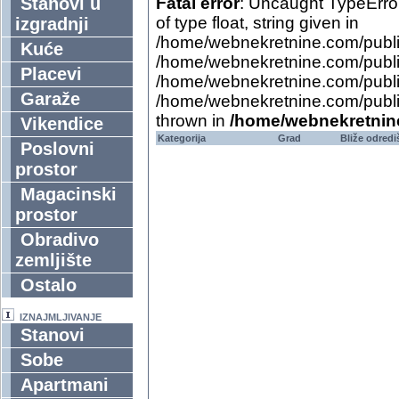
Stanovi u
Fatal error
: Uncaught TypeErro
of type float, string given in
izgradnji
/home/webnekretnine.com/public
Kuće
/home/webnekretnine.com/publi
Placevi
/home/webnekretnine.com/public
Garaže
/home/webnekretnine.com/public_
thrown in
/home/webnekretnine
Vikendice
Kategorija
Grad
Bliže odredi
Poslovni
prostor
Magacinski
prostor
Obradivo
zemljište
Ostalo
IZNAJMLJIVANJE
Stanovi
Sobe
Apartmani