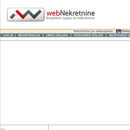
Nekretnine po lokacijama:
Srbij
|
|
|
|
LOG IN
REGISTRACIJA
UNOS OGLASA
POSLEDNJI OGLASI
NAJČITANIJI 