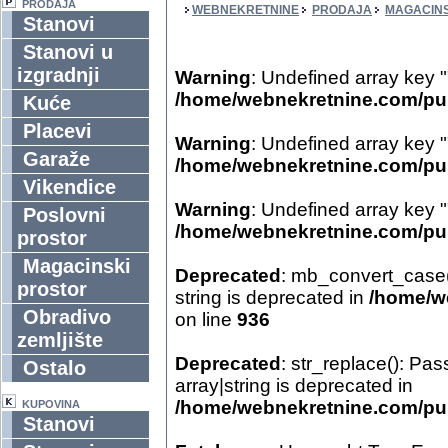
PRODAJA
WEBNEKRETNINE
PRODAJA
MAGACINS
Stanovi
Stanovi u
izgradnji
Warning
: Undefined array key "
/home/webnekretnine.com/pub
Kuće
Placevi
Warning
: Undefined array key "
Garaže
/home/webnekretnine.com/pub
Vikendice
Warning
: Undefined array key "
Poslovni
/home/webnekretnine.com/pub
prostor
Magacinski
Deprecated
: mb_convert_case()
prostor
string is deprecated in
/home/we
Obradivo
on line
936
zemljište
Deprecated
: str_replace(): Pas
Ostalo
array|string is deprecated in
/home/webnekretnine.com/pub
KUPOVINA
Stanovi