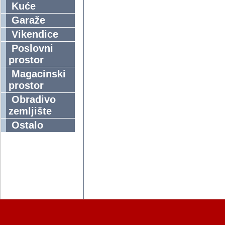
Kuće
Garaže
Vikendice
Poslovni
prostor
Magacinski
prostor
Obradivo
zemljište
Ostalo