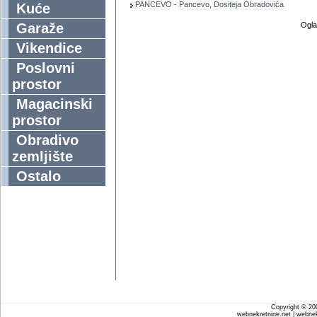
PANCEVO - Pancevo, Dositeja Obradovića
Kuće
Garaže
Ogla
Vikendice
Poslovni
prostor
Magacinski
prostor
Obradivo
zemljište
Ostalo
Copyright © 2
webnekretnine.net | webnek