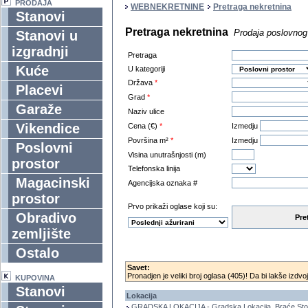
PRODAJA
WEBNEKRETNINE
Pretraga nekretnina
Stanovi
Pretraga nekretnina
Prodaja poslovnog
Stanovi u
izgradnji
Pretraga
Kuće
U kategoriji
Država
*
Placevi
Grad
*
Garaže
Naziv ulice
Vikendice
Cena (€)
*
Izmedju
Površina m²
*
Izmedju
Poslovni
Visina unutrašnjosti (m)
prostor
Telefonska linija
Magacinski
Agencijska oznaka #
prostor
Prvo prikaži oglase koji su:
Obradivo
Pre
zemljište
Ostalo
Savet:
Pronadjen je veliki broj oglasa (405)! Da bi lakše izdvoj
KUPOVINA
Stanovi
Lokacija
GRADSKA LOKACIJA - Gradska Lokacija, Braće Stoj