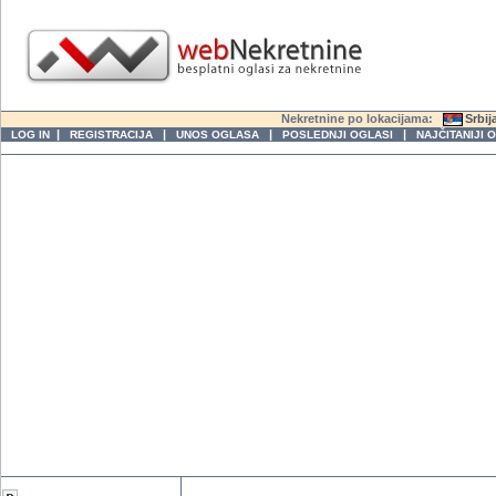
Nekretnine po lokacijama:
Srbij
|
|
|
|
LOG IN
REGISTRACIJA
UNOS OGLASA
POSLEDNJI OGLASI
NAJČITANIJI 