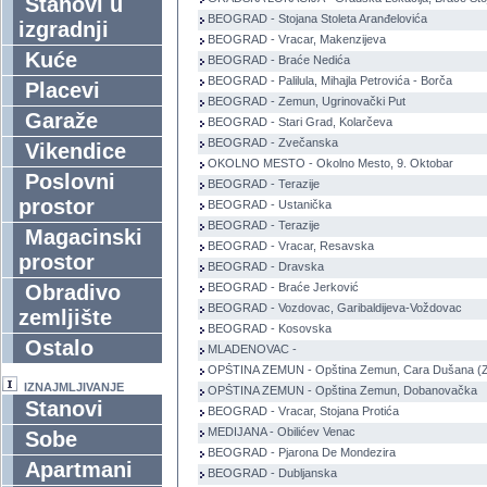
Stanovi u
BEOGRAD - Stojana Stoleta Aranđelovića
izgradnji
BEOGRAD - Vracar, Makenzijeva
Kuće
BEOGRAD - Braće Nedića
BEOGRAD - Palilula, Mihajla Petrovića - Borča
Placevi
BEOGRAD - Zemun, Ugrinovački Put
Garaže
BEOGRAD - Stari Grad, Kolarčeva
BEOGRAD - Zvečanska
Vikendice
OKOLNO MESTO - Okolno Mesto, 9. Oktobar
Poslovni
BEOGRAD - Terazije
prostor
BEOGRAD - Ustanička
BEOGRAD - Terazije
Magacinski
BEOGRAD - Vracar, Resavska
prostor
BEOGRAD - Dravska
Obradivo
BEOGRAD - Braće Jerković
BEOGRAD - Vozdovac, Garibaldijeva-Voždovac
zemljište
BEOGRAD - Kosovska
Ostalo
MLADENOVAC -
OPŠTINA ZEMUN - Opština Zemun, Cara Dušana (
IZNAJMLJIVANJE
OPŠTINA ZEMUN - Opština Zemun, Dobanovačka
Stanovi
BEOGRAD - Vracar, Stojana Protića
MEDIJANA - Obilićev Venac
Sobe
BEOGRAD - Pjarona De Mondezira
Apartmani
BEOGRAD - Dubljanska