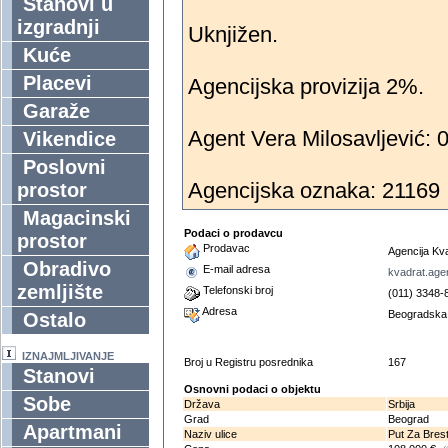
Stanovi u
izgradnji
Uknjižen.
Kuće
Placevi
Agencijska provizija 2%.
Garaže
Agent Vera Milosavljević: 
Vikendice
Poslovni
Agencijska oznaka: 21169
prostor
Magacinski
Podaci o prodavcu
prostor
Prodavac
Agencija Kv
Obradivo
E-mail adresa
kvadrat.age
zemljište
Telefonski broj
(011) 3348-
Adresa
Beogradska 
Ostalo
IZNAJMLJIVANJE
Broj u Registru posrednika
167
Stanovi
Osnovni podaci o objektu
Sobe
Država
Srbija
Grad
Beograd
Apartmani
Naziv ulice
Put Za Bres