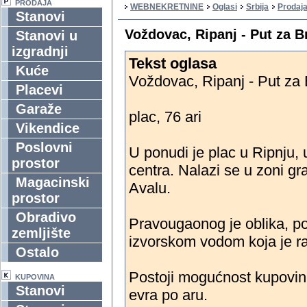
PRODAJA
WEBNEKRETNINE
Oglasi
Srbija
Prodaja
Stanovi
Voždovac, Ripanj - Put za Br
Stanovi u
izgradnji
Tekst oglasa
Kuće
Voždovac, Ripanj - Put za 
Placevi
Garaže
plac, 76 ari
Vikendice
Poslovni
U ponudi je plac u Ripnju, 
prostor
centra. Nalazi se u zoni g
Magacinski
Avalu.
prostor
Obradivo
Pravougaonog je oblika, p
zemljište
izvorskom vodom koja je ra
Ostalo
Postoji mogućnost kupovine
KUPOVINA
Stanovi
evra po aru.