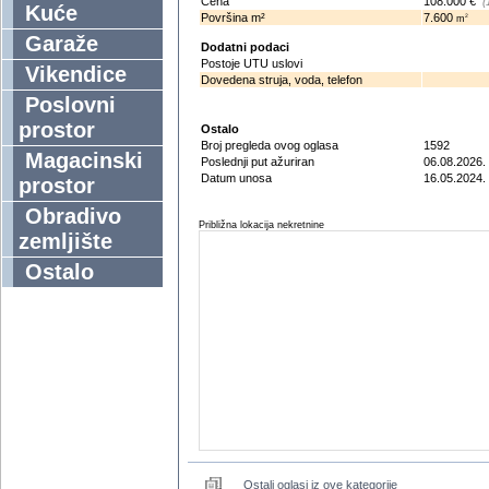
Cena
108.000 €
(
Kuće
Površina m²
7.600
2
m
Garaže
Dodatni podaci
Postoje UTU uslovi
Vikendice
Dovedena struja, voda, telefon
Poslovni
prostor
Ostalo
Broj pregleda ovog oglasa
1592
Magacinski
Poslednji put ažuriran
06.08.2026.
Datum unosa
16.05.2024.
prostor
Obradivo
Približna lokacija nekretnine
zemljište
Ostalo
Ostali oglasi iz ove kategorije