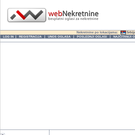
Nekretnine po lokacijama:
Srbij
|
|
|
|
LOG IN
REGISTRACIJA
UNOS OGLASA
POSLEDNJI OGLASI
NAJČITANIJI 