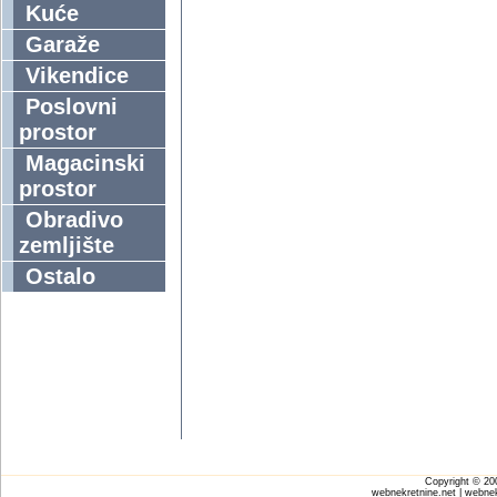
Kuće
Garaže
Vikendice
Poslovni
prostor
Magacinski
prostor
Obradivo
zemljište
Ostalo
Copyright © 2
webnekretnine.net | webnek