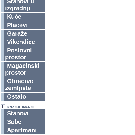
Stanovi u
izgradnji
Kuće
Placevi
Garaže
Vikendice
Poslovni
prostor
Magacinski
prostor
Obradivo
zemljište
Ostalo
IZNAJMLJIVANJE
Stanovi
Sobe
Apartmani