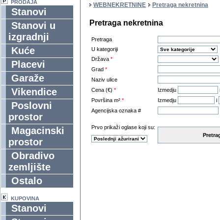
PRODAJA
WEBNEKRETNINE
Pretraga nekretnina
Stanovi
Pretraga nekretnina
Stanovi u
izgradnji
Pretraga
Kuće
U kategoriji
Država
*
Placevi
Grad
*
Garaže
Naziv ulice
Vikendice
Cena (€)
*
Izmedju
Površina m²
*
Izmedju
i
Poslovni
Agencijska oznaka #
prostor
Prvo prikaži oglase koji su:
Magacinski
Pretra
prostor
Obradivo
zemljište
Ostalo
KUPOVINA
Stanovi