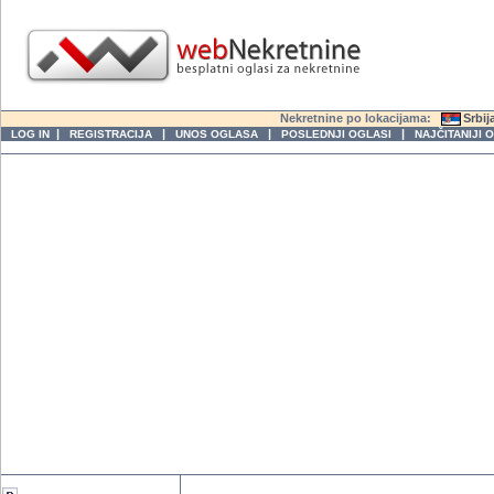
Nekretnine po lokacijama:
Srbij
|
|
|
|
LOG IN
REGISTRACIJA
UNOS OGLASA
POSLEDNJI OGLASI
NAJČITANIJI 